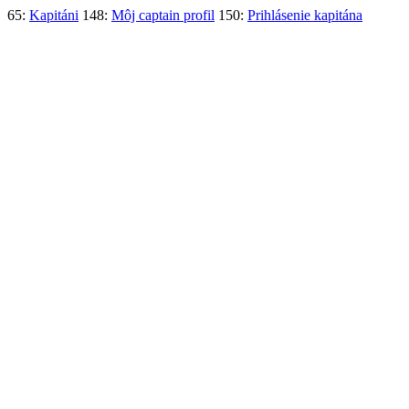
65:
Kapitáni
148:
Môj captain profil
150:
Prihlásenie kapitána