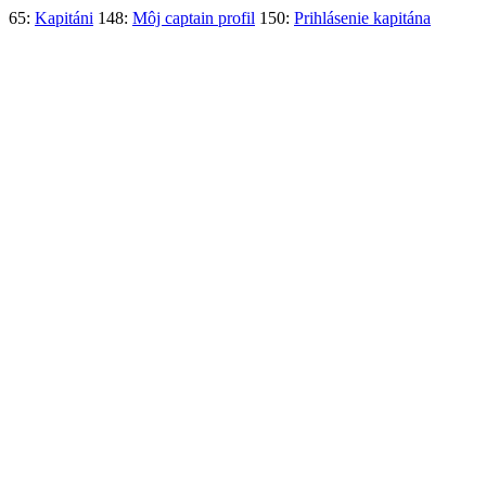
65:
Kapitáni
148:
Môj captain profil
150:
Prihlásenie kapitána