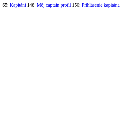
65:
Kapitáni
148:
Môj captain profil
150:
Prihlásenie kapitána