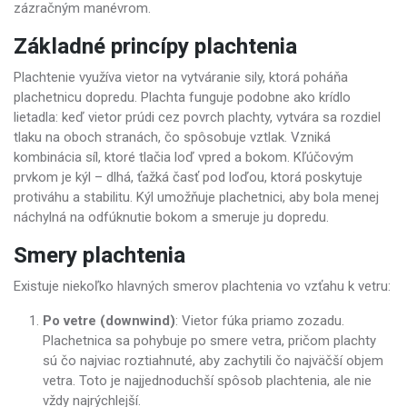
zázračným manévrom.
Základné princípy plachtenia
Plachtenie využíva vietor na vytváranie sily, ktorá poháňa
plachetnicu dopredu. Plachta funguje podobne ako krídlo
lietadla: keď vietor prúdi cez povrch plachty, vytvára sa rozdiel
tlaku na oboch stranách, čo spôsobuje vztlak. Vzniká
kombinácia síl, ktoré tlačia loď vpred a bokom. Kľúčovým
prvkom je kýl – dlhá, ťažká časť pod loďou, ktorá poskytuje
protiváhu a stabilitu. Kýl umožňuje plachetnici, aby bola menej
náchylná na odfúknutie bokom a smeruje ju dopredu.
Smery plachtenia
Existuje niekoľko hlavných smerov plachtenia vo vzťahu k vetru:
Po vetre (downwind)
: Vietor fúka priamo zozadu.
Plachetnica sa pohybuje po smere vetra, pričom plachty
sú čo najviac roztiahnuté, aby zachytili čo najväčší objem
vetra. Toto je najjednoduchší spôsob plachtenia, ale nie
vždy najrýchlejší.