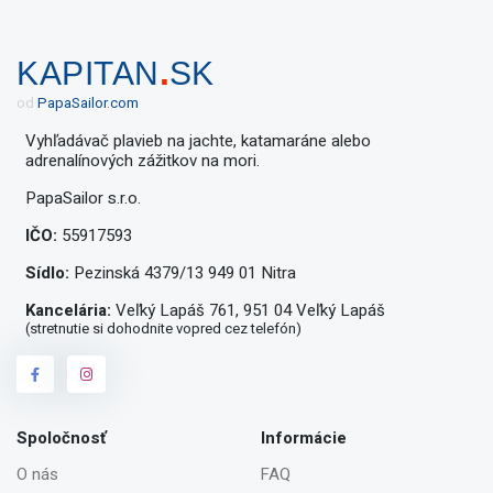
.
KAPITAN
SK
od
Papa
Sailor
.
com
Vyhľadávač plavieb na jachte, katamaráne alebo
adrenalínových zážitkov na mori.
PapaSailor s.r.o.
IČO:
55917593
Sídlo:
Pezinská 4379/13 949 01 Nitra
Kancelária:
Veľký Lapáš 761, 951 04 Veľký Lapáš
(stretnutie si dohodnite vopred cez telefón)
Spoločnosť
Informácie
O nás
FAQ