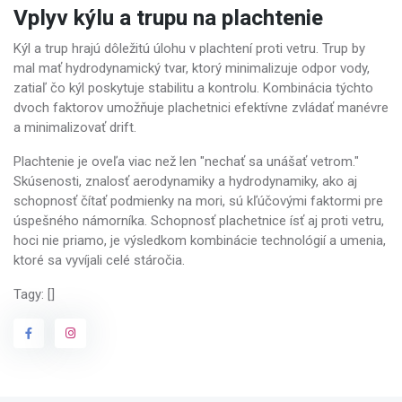
Vplyv kýlu a trupu na plachtenie
Kýl a trup hrajú dôležitú úlohu v plachtení proti vetru. Trup by
mal mať hydrodynamický tvar, ktorý minimalizuje odpor vody,
zatiaľ čo kýl poskytuje stabilitu a kontrolu. Kombinácia týchto
dvoch faktorov umožňuje plachetnici efektívne zvládať manévre
a minimalizovať drift.
Plachtenie je oveľa viac než len "nechať sa unášať vetrom."
Skúsenosti, znalosť aerodynamiky a hydrodynamiky, ako aj
schopnosť čítať podmienky na mori, sú kľúčovými faktormi pre
úspešného námorníka. Schopnosť plachetnice ísť aj proti vetru,
hoci nie priamo, je výsledkom kombinácie technológií a umenia,
ktoré sa vyvíjali celé stáročia.
Tagy: []