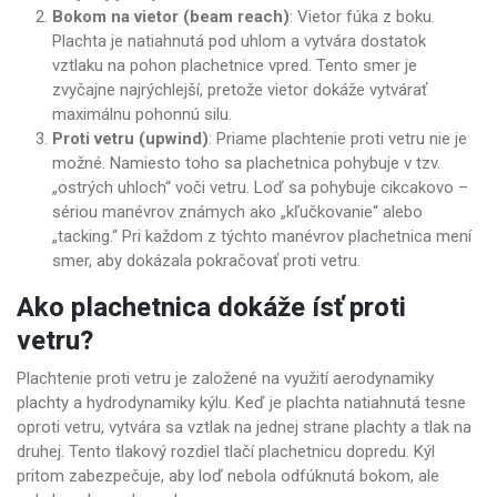
Bokom na vietor (beam reach)
: Vietor fúka z boku.
Plachta je natiahnutá pod uhlom a vytvára dostatok
vztlaku na pohon plachetnice vpred. Tento smer je
zvyčajne najrýchlejší, pretože vietor dokáže vytvárať
maximálnu pohonnú silu.
Proti vetru (upwind)
: Priame plachtenie proti vetru nie je
možné. Namiesto toho sa plachetnica pohybuje v tzv.
„ostrých uhloch“ voči vetru. Loď sa pohybuje cikcakovo –
sériou manévrov známych ako „kľučkovanie“ alebo
„tacking.“ Pri každom z týchto manévrov plachetnica mení
smer, aby dokázala pokračovať proti vetru.
Ako plachetnica dokáže ísť proti
vetru?
Plachtenie proti vetru je založené na využití aerodynamiky
plachty a hydrodynamiky kýlu. Keď je plachta natiahnutá tesne
oproti vetru, vytvára sa vztlak na jednej strane plachty a tlak na
druhej. Tento tlakový rozdiel tlačí plachetnicu dopredu. Kýl
pritom zabezpečuje, aby loď nebola odfúknutá bokom, ale