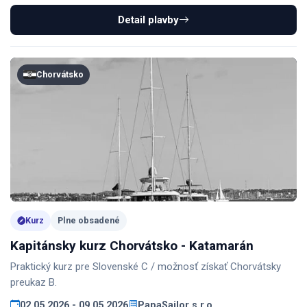
Detail plavby
Chorvátsko
Kurz
Plne obsadené
Kapitánsky kurz Chorvátsko - Katamarán
Praktický kurz pre Slovenské C / možnosť získať Chorvátsky
preukaz B.
02.05.2026 - 09.05.2026
PapaSailor s.r.o.