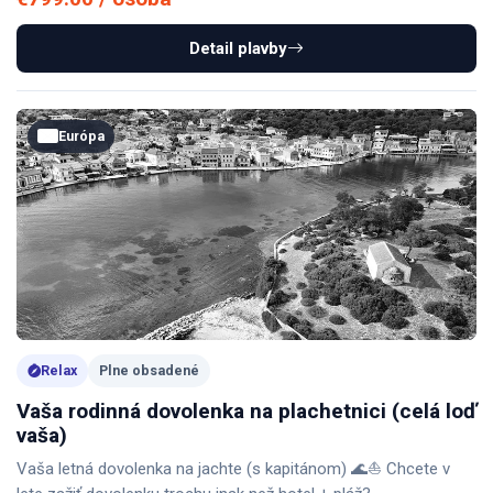
Detail plavby
Európa
Relax
Plne obsadené
Vaša rodinná dovolenka na plachetnici (celá loď
vaša)
Vaša letná dovolenka na jachte (s kapitánom) 🌊⛵ Chcete v