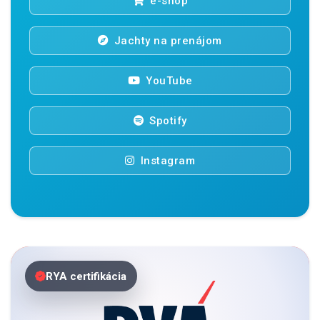
e-shop
Jachty na prenájom
YouTube
Spotify
Instagram
RYA certifikácia