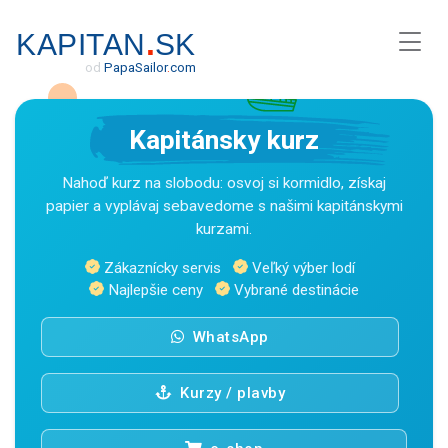
.
KAPITAN
SK
od
Papa
Sailor
.
com
Kapitánsky kurz
Nahoď kurz na slobodu: osvoj si kormidlo, získaj
papier a vyplávaj sebavedome s našimi kapitánskymi
kurzami.
Zákaznícky servis
Veľký výber lodí
Najlepšie ceny
Vybrané destinácie
WhatsApp
Kurzy / plavby