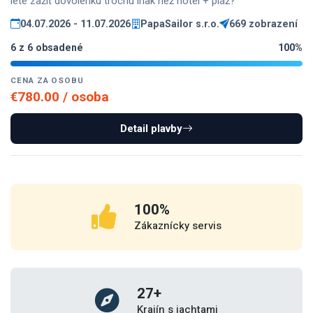
lete zažiť dovolenku trochu inak než hotel + pláž?
04.07.2026 - 11.07.2026
PapaSailor s.r.o.
669 zobrazení
6 z 6 obsadené
100%
CENA ZA OSOBU
€780.00 / osoba
Detail plavby
100
%
Zákaznícky servis
30
+
Krajín s jachtami