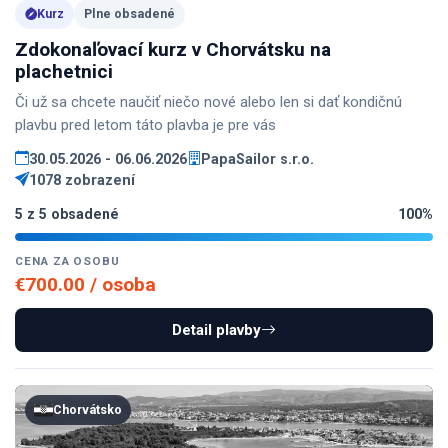
Kurz
Plne obsadené
Zdokonaľovací kurz v Chorvátsku na
plachetnici
Či už sa chcete naučiť niečo nové alebo len si dať kondičnú
plavbu pred letom táto plavba je pre vás
30.05.2026 - 06.06.2026
PapaSailor s.r.o.
1078 zobrazení
5 z 5 obsadené
100%
CENA ZA OSOBU
€700.00 / osoba
Detail plavby
Chorvátsko