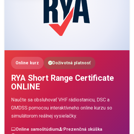
Online kurz
Doživotná platnosť
RYA Short Range Certificate
ONLINE
Naučte sa obsluhovať VHF rádiostanicu, DSC a
GMDSS pomocou interaktívneho online kurzu so
simulátorom reálnej vysielačky.
Online samoštúdium
Prezenčná skúška