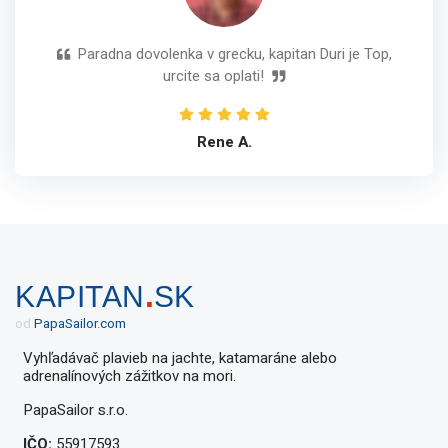
Paradna dovolenka v grecku, kapitan Duri je Top,
urcite sa oplati!
Rene A.
.
KAPITAN
SK
od
Papa
Sailor
.
com
Vyhľadávač plavieb na jachte, katamaráne alebo
adrenalínových zážitkov na mori.
PapaSailor s.r.o.
IČO:
55917593