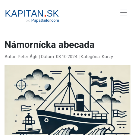
.
KAPITAN
SK
od
Papa
Sailor
.
com
Námornícka abecada
Autor: Peter Ágh | Dátum: 08.10.2024 | Kategória: Kurzy