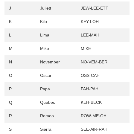
J
Juliett
JEW-LEE-ETT
K
Kilo
KEY-LOH
L
Lima
LEE-MAH
M
Mike
MIKE
N
November
NO-VEM-BER
O
Oscar
OSS-CAH
P
Papa
PAH-PAH
Q
Quebec
KEH-BECK
R
Romeo
ROW-ME-OH
S
Sierra
SEE-AIR-RAH