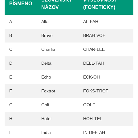
PÍSMENO
NÁZOV
(FONETICKY)
A
Alfa
AL-FAH
B
Bravo
BRAH-VOH
C
Charlie
CHAR-LEE
D
Delta
DELL-TAH
E
Echo
ECK-OH
F
Foxtrot
FOKS-TROT
G
Golf
GOLF
H
Hotel
HOH-TEL
I
India
IN-DEE-AH