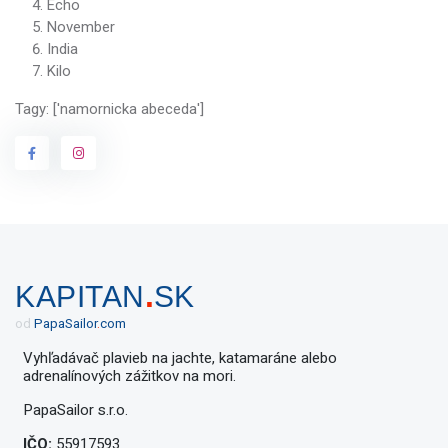
Echo
November
India
Kilo
Tagy: ['namornicka abeceda']
.
KAPITAN
SK
od
Papa
Sailor
.
com
Vyhľadávač plavieb na jachte, katamaráne alebo
adrenalínových zážitkov na mori.
PapaSailor s.r.o.
IČO:
55917593