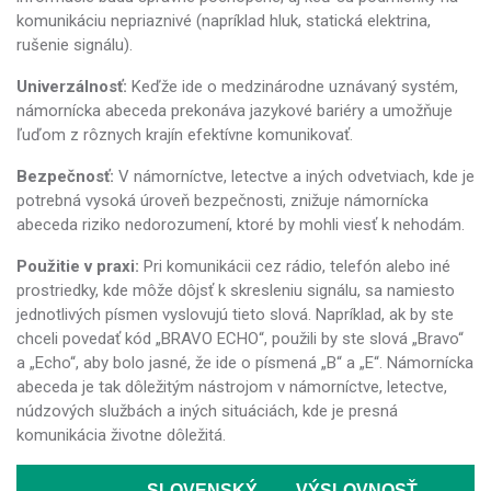
komunikáciu nepriaznivé (napríklad hluk, statická elektrina,
rušenie signálu).
Univerzálnosť:
Keďže ide o medzinárodne uznávaný systém,
námornícka abeceda prekonáva jazykové bariéry a umožňuje
ľuďom z rôznych krajín efektívne komunikovať.
Bezpečnosť:
V námorníctve, letectve a iných odvetviach, kde je
potrebná vysoká úroveň bezpečnosti, znižuje námornícka
abeceda riziko nedorozumení, ktoré by mohli viesť k nehodám.
Použitie v praxi:
Pri komunikácii cez rádio, telefón alebo iné
prostriedky, kde môže dôjsť k skresleniu signálu, sa namiesto
jednotlivých písmen vyslovujú tieto slová. Napríklad, ak by ste
chceli povedať kód „BRAVO ECHO“, použili by ste slová „Bravo“
a „Echo“, aby bolo jasné, že ide o písmená „B“ a „E“. Námornícka
abeceda je tak dôležitým nástrojom v námorníctve, letectve,
núdzových službách a iných situáciách, kde je presná
komunikácia životne dôležitá.
SLOVENSKÝ
VÝSLOVNOSŤ