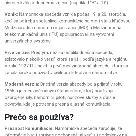
písmen kvôli podobnému zneniu (napríklad “B” a “D”).
Vznik:
Námornícka abeceda vznikla počas 19. a 20. storočia,
keď sa potreba spoľahlivej komunikácie na mori stala kľúčovou.
Medzinárodná námorná organizácia (IMO) a Medzinárodná
telekomunikačná únia (ITU) spolupracovali na vytvorení
univerzálneho systému.
Prvé verzie:
Predtým, než sa ustálila dnešná abeceda,
existovalo niekoľko verzií, ktoré sa líšili podľa jazyka a regiónu.
V roku 1927 ITU navrhla prvú medzinárodnú abecedu, ktorá sa
začala široko používať v civilnom letectve a námorníctve.
Moderná verzia:
Dnešná verzia abecedy bola prijatá v roku
1956 a je medzinárodným štandardom, ktorý používajú
ozbrojené sily, námorníci, piloti, núdzové služby a ďalšie
odvetvia, kde je potrebná presná a jasná komunikácia.
Prečo sa používa?
Presnosť komunikácie:
Námornícka abeceda zaručuje, že
informácie budú správne pochopené, aj keď sú podmienky na