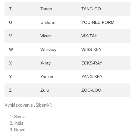
T
Tango
TANG-GO
U
Uniform
YOU-NEE-FORM
V
Victor
VIK-TAH
W
Whiskey
WISS-KEY
X
X-ray
ECKS-RAY
Y
Yankee
YANG-KEY
Z
Zulu
ZOO-LOO
Vyhláskovanie „Šibeník“:
Sierra
India
Bravo