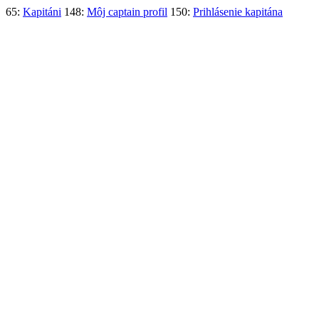
65:
Kapitáni
148:
Môj captain profil
150:
Prihlásenie kapitána