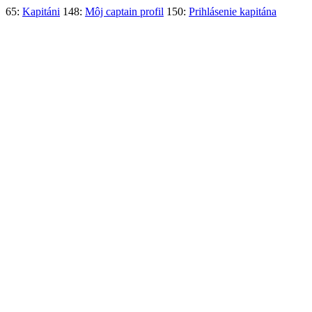
65:
Kapitáni
148:
Môj captain profil
150:
Prihlásenie kapitána