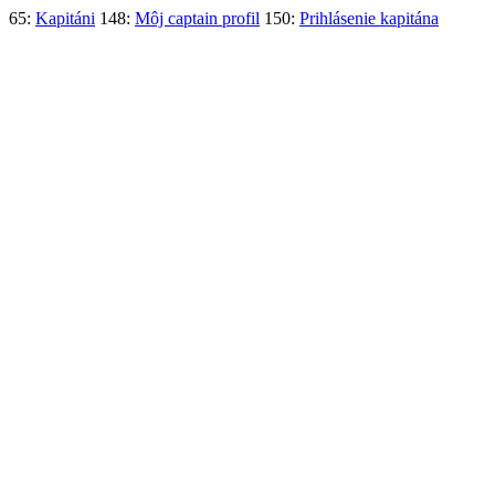
65:
Kapitáni
148:
Môj captain profil
150:
Prihlásenie kapitána