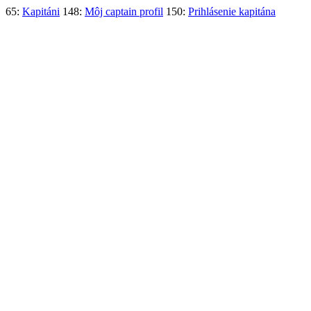
65:
Kapitáni
148:
Môj captain profil
150:
Prihlásenie kapitána