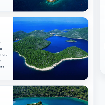
z
o.
 more
e
nie