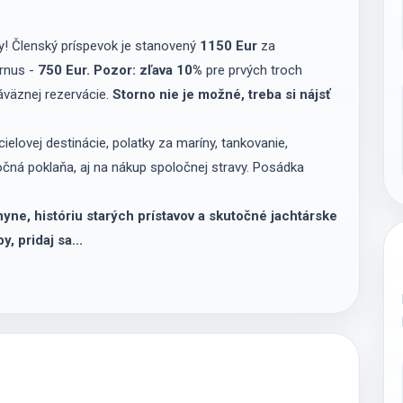
! Členský príspevok je stanovený
1150 Eur
za
urnus -
750 Eur.
Pozor: zľava 10%
pre prvých troch
áväznej rezervácie.
Storno nie je možné, treba si nájsť
elovej destinácie, polatky za maríny, tankovanie,
ločná poklaňa, aj na nákup spoločnej stravy. Posádka
hyne, históriu starých prístavov a skutočné jachtárske
, pridaj sa...