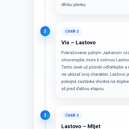
dlhšiu plavbu.
2
DEŇ 2
Vis – Lastovo
Pokračovanie južným Jadranom ce
otvorenejšie more k ostrovu Lastov
Tento úsek už pôsobí odľahlejšie a
vie ukázať svoj charakter. Lastovo j
pokojná zastávka vhodná na doplne
síl pred ďalšou etapou.
3
DEŇ 3
Lastovo – Mljet