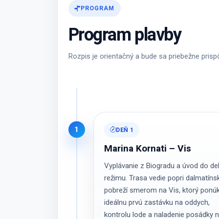
PROGRAM
Program plavby
Rozpis je orientačný a bude sa priebežne pri
1
DEŇ 1
Marina Kornati – Vis
Vyplávanie z Biogradu a úvod do del
režimu. Trasa vedie popri dalmatín
pobreží smerom na Vis, ktorý ponú
ideálnu prvú zastávku na oddych,
kontrolu lode a naladenie posádky 