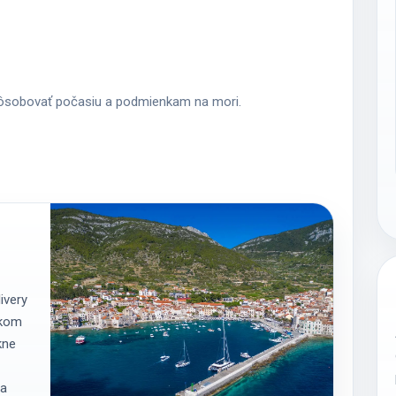
spôsobovať počasiu a podmienkam na mori.
ivery
skom
kne
na