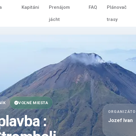
a
Kapitáni
Prenájom
FAQ
Plánovač
jácht
trasy
NÍK
VOĽNÉ MIESTA
ORGANIZÁTO
lavba :
Jozef Ivan