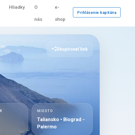
Hliadky
O
e-
Prihlásenie kapitána
nás
shop
Skopírovať link
R
MIESTO
Taliansko • Biograd -
Palermo