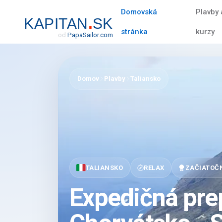
Domovská
Plavby 
.
KAPITAN
SK
stránka
kurzy
od
Papa
Sailor
.
com
Domov
Plavby
Taliansko
TALIANSKO
RELAX
ZAČIATOČ
Expedičná prep