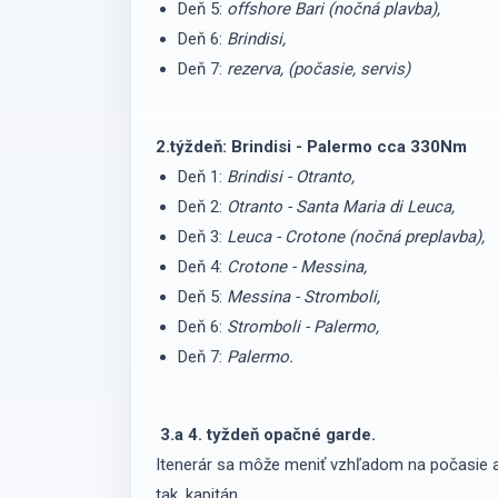
Deň 5:
offshore Bari (nočná plavba),
Deň 6:
Brindisi,
Deň 7:
rezerva, (počasie, servis)
2.týždeň: Brindisi - Palermo cca 330Nm
Deň 1:
Brindisi - Otranto,
Deň 2:
Otranto - Santa Maria di Leuca,
Deň 3:
Leuca - Crotone (nočná preplavba),
Deň 4:
Crotone - Messina,
Deň 5:
Messina - Stromboli,
Deň 6:
Stromboli - Palermo,
Deň 7:
Palermo.
3.a 4. tyždeň opačné garde.
Itenerár sa môže meniť vzhľadom na počasie al
tak, kapitán.