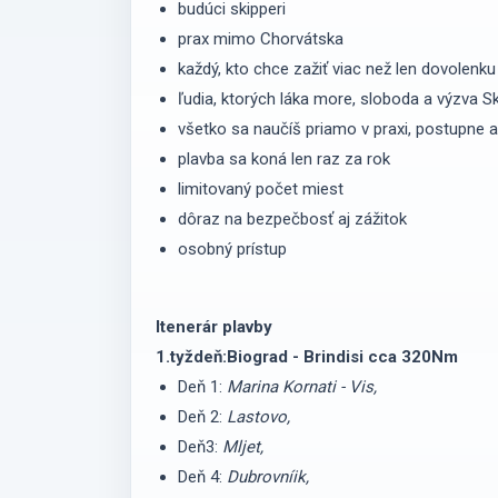
budúci skipperi
prax mimo Chorvátska
každý, kto chce zažiť viac než len dovolenk
ľudia, ktorých láka more, sloboda a výzva S
všetko sa naučíš priamo v praxi, postupne 
plavba sa koná len raz za rok
limitovaný počet miest
dôraz na bezpečbosť aj zážitok
osobný prístup
Itenerár plavby
1.tyždeň:Biograd - Brindisi cca 320Nm
Deň 1:
Marina Kornati - Vis,
Deň 2:
Lastovo,
Deň3:
Mljet,
Deň 4:
Dubrovníik,