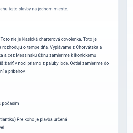
behu tejto plavby na jednom mieste.
Toto nie je klasická charterová dovolenka. Toto je
ka rozhodujú o tempe dňa. Vyplávame z Chorvátska a
ka a cez Messinskú úžinu zamierime k ikonickému
íš žiariť v noci priamo z paluby lode. Odtial zamierime do
ôní a príbehov.
a s počasím
lantiku) Pre koho je plavba určená
vel