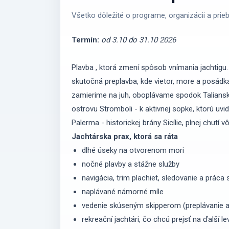
Všetko dôležité o programe, organizácii a prie
Termín:
od 3.10 do 31.10 2026
Plavba , ktorá zmení spôsob vnímania jachtigu. 
skutočná preplavba, kde vietor, more a posád
zamierime na juh, oboplávame spodok Talians
ostrovu Stromboli - k aktivnej sopke, ktorú uvid
Palerma - historickej brány Sicílie, plnej chutí v
Jachtárska prax, ktorá sa ráta
dlhé úseky na otvorenom mori
nočné plavby a stážne služby
navigácia, trim plachiet, sledovanie a prác
naplávané námorné míle
vedenie skúseným skipperom (preplávanie at
rekreační jachtári, čo chcú prejsť na ďalší le