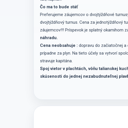
Čo ma to bude stáť
Preferujeme záujemcov o dvojtýždňové turnusy
dvojtýždňový turnus. Cena za jednotýždňový t
záujemcov!!! Príspevok je splatný okamihom z
náhradu.
Cena neobsahuje :
dopravu do začiatočnej a ci
prípadne za plyn. Na tieto účely sa vytvorí spo
stravuje kapitána.
Spoj vietor v plachtách, vôňu talianskej kuc
skúsenosti do jednej nezabudnuteľnej plavby