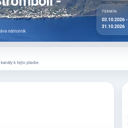
tromboli -
TERMÍN
03.10.2026 -
31.10.2026
stáva námorník
anály k tejto plavbe.