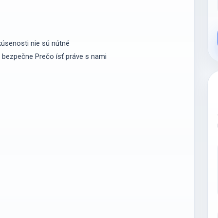
u
kúsenosti nie sú nútné
a bezpečne Prečo ísť práve s nami